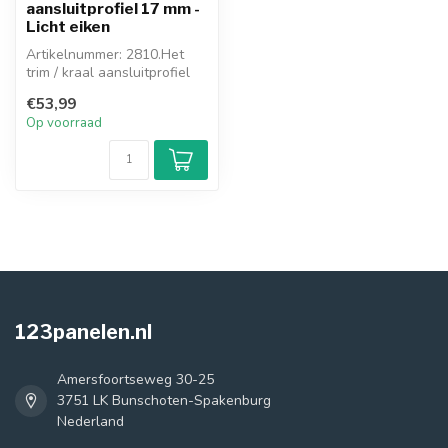
aansluitprofiel 17 mm -
Licht eiken
Artikelnummer: 2810.Het
trim / kraal aansluitprofiel
wordt toegepast als er
€53,99
geen...
Op voorraad
123panelen.nl
Amersfoortseweg 30-25
3751 LK Bunschoten-Spakenburg
Nederland