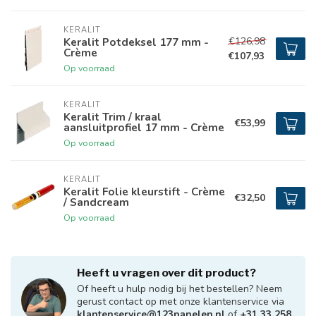
KERALIT
€126,98
Keralit Potdeksel 177 mm -
Crème
€107,93
Op voorraad
KERALIT
Keralit Trim / kraal
€53,99
aansluitprofiel 17 mm - Crème
Op voorraad
KERALIT
Keralit Folie kleurstift - Crème
€32,50
/ Sandcream
Op voorraad
Heeft u vragen over dit product?
Of heeft u hulp nodig bij het bestellen? Neem
gerust contact op met onze klantenservice via
klantenservice@123panelen.nl
of
+31 33 258