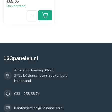
€65,05
om gaat. Dit ...
Op voorraad
123panelen.nl
Amersfoortseweg 30-25
3751 LK Bunschoten-Spakenburg
Nederland
033 - 258 58 74
klantenservice@123panelen.nl