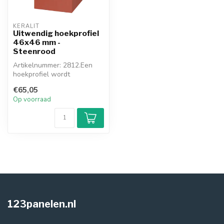
KERALIT
Uitwendig hoekprofiel
46x46 mm -
Steenrood
Artikelnummer: 2812.Een
hoekprofiel wordt
toegepast waar u de hoek
€65,05
om gaat. Dit ...
Op voorraad
123panelen.nl