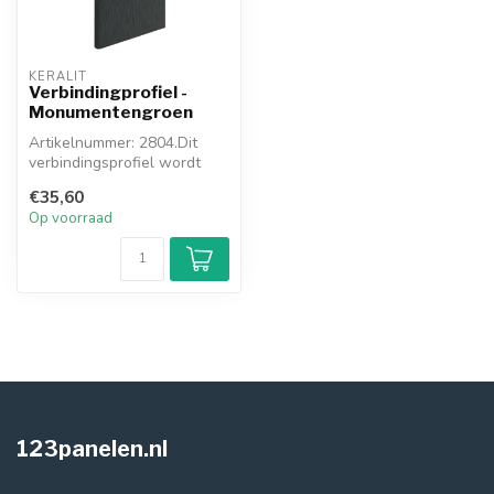
KERALIT
Verbindingprofiel -
Monumentengroen
Artikelnummer: 2804.Dit
verbindingsprofiel wordt
toegepast waar u meerdere
€35,60
gevel...
Op voorraad
123panelen.nl