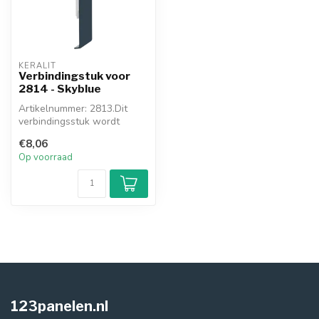
KERALIT
Verbindingstuk voor
2814 - Skyblue
Artikelnummer: 2813.Dit
verbindingsstuk wordt
toegepast waar u 2
€8,06
gevelpanelen me...
Op voorraad
123panelen.nl