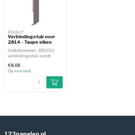
KERALIT
Verbindingstuk voor
2814 - Taupe eiken
Artikelnummer: 2813.Dit
verbindingsstuk wordt
toegepast waar u 2
€8,06
gevelpanelen me...
Op voorraad
123panelen.nl