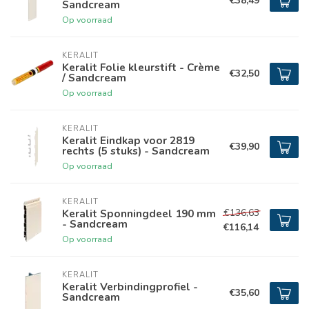
€38,49
Sandcream
Op voorraad
KERALIT
Keralit Folie kleurstift - Crème
€32,50
/ Sandcream
Op voorraad
KERALIT
Keralit Eindkap voor 2819
€39,90
rechts (5 stuks) - Sandcream
Op voorraad
KERALIT
€136,63
Keralit Sponningdeel 190 mm
- Sandcream
€116,14
Op voorraad
KERALIT
Keralit Verbindingprofiel -
€35,60
Sandcream