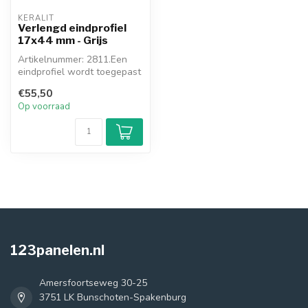
KERALIT
Verlengd eindprofiel
17x44 mm - Grijs
Artikelnummer: 2811.Een
eindprofiel wordt toegepast
waar u stopt (kozijn, muur, ...
€55,50
Op voorraad
123panelen.nl
Amersfoortseweg 30-25
3751 LK Bunschoten-Spakenburg