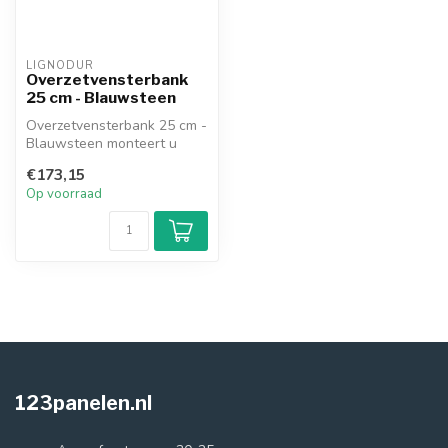
LIGNODUR
Overzetvensterbank
25 cm - Blauwsteen
Overzetvensterbank 25 cm -
Blauwsteen monteert u
over de bestaande
€173,15
vensterbank, ...
Op voorraad
123panelen.nl