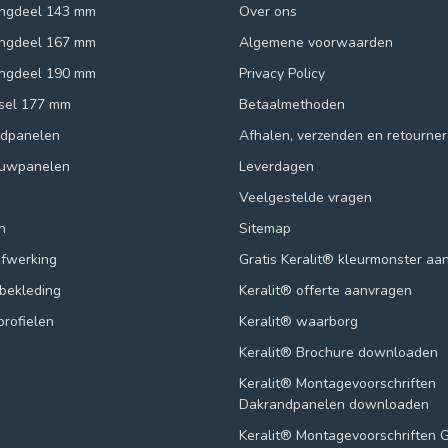
ingdeel 143 mm
Over ons
ingdeel 167 mm
Algemene voorwaarden
ingdeel 190 mm
Privacy Policy
ksel 177 mm
Betaalmethoden
ndpanelen
Afhalen, verzenden en retourne
ouwpanelen
Leverdagen
Veelgestelde vragen
n
Sitemap
afwerking
Gratis Keralit® kleurmonster aa
lbekleding
Keralit® offerte aanvragen
profielen
Keralit® waarborg
Keralit® Brochure downloaden
Keralit® Montagevoorschriften
Dakrandpanelen downloaden
Keralit® Montagevoorschriften 