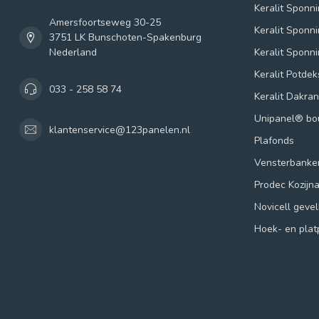
Keralit Sponn
Amersfoortseweg 30-25
Keralit Sponn
3751 LK Bunschoten-Spakenburg
Nederland
Keralit Sponn
Keralit Potde
033 - 258 58 74
Keralit Dakra
Unipanel® b
klantenservice@123panelen.nl
Plafonds
Vensterbanke
Prodec Kozijn
Novicell geve
Hoek- en plat