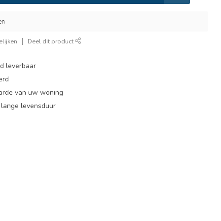
en
lijken
Deel dit product
ad leverbaar
erd
arde van uw woning
, lange levensduur