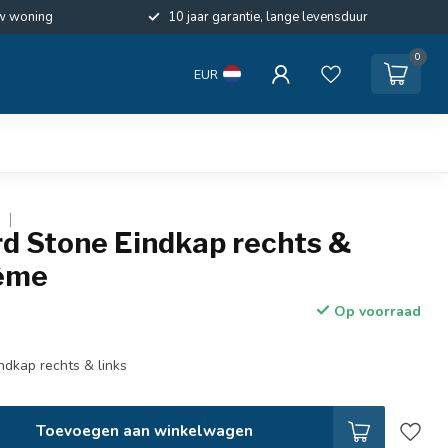
w woning
10 jaar garantie, lange levensduur
0
EUR
E
d Stone Eindkap rechts &
ème
Op voorraad
dkap rechts & links
Toevoegen aan winkelwagen