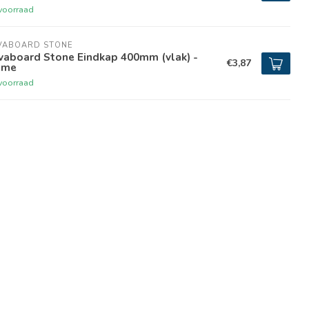
voorraad
VABOARD STONE
vaboard Stone Eindkap 400mm (vlak) -
€3,87
̀me
voorraad