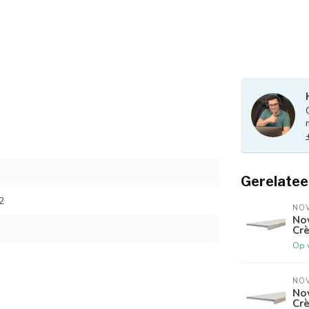
Gerelatee
2
NO
No
Cre
Op 
NO
No
Cre