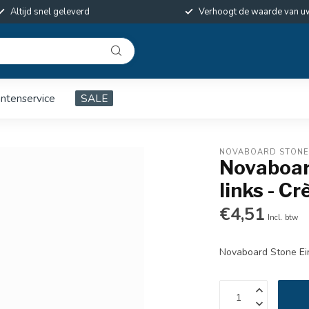
Altijd snel geleverd
Verhoogt de waarde van u
antenservice
SALE
NOVABOARD STON
Novaboar
links - Cr
€4,51
Incl. btw
Novaboard Stone Ein