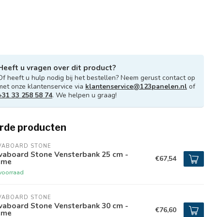
Heeft u vragen over dit product?
Of heeft u hulp nodig bij het bestellen? Neem gerust contact op
met onze klantenservice via
klantenservice@123panelen.nl
of
+31 33 258 58 74
. We helpen u graag!
rde producten
VABOARD STONE
vaboard Stone Vensterbank 25 cm -
€67,54
̀me
voorraad
VABOARD STONE
vaboard Stone Vensterbank 30 cm -
€76,60
̀me