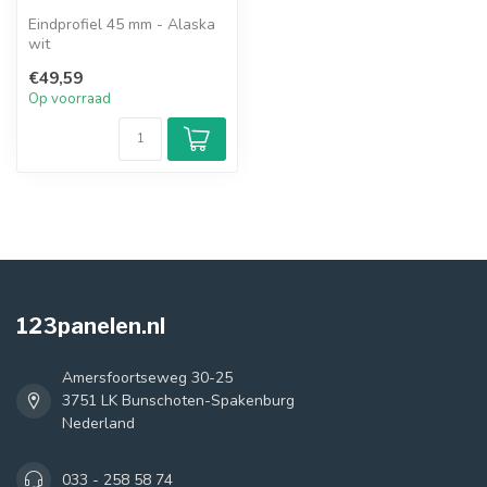
Eindprofiel 45 mm - Alaska
wit
€49,59
Op voorraad
123panelen.nl
Amersfoortseweg 30-25
3751 LK Bunschoten-Spakenburg
Nederland
033 - 258 58 74