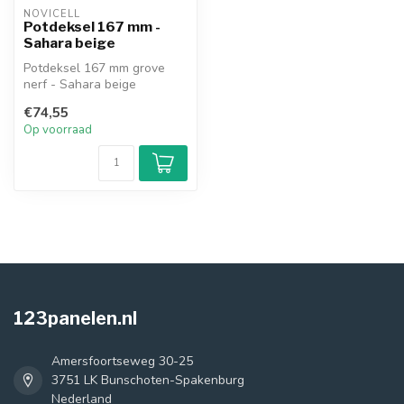
NOVICELL
Potdeksel 167 mm -
Sahara beige
Potdeksel 167 mm grove
nerf - Sahara beige
€74,55
Op voorraad
123panelen.nl
Amersfoortseweg 30-25
3751 LK Bunschoten-Spakenburg
Nederland