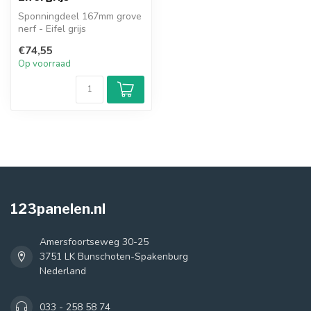
Sponningdeel 167mm grove
nerf - Eifel grijs
€74,55
Op voorraad
123panelen.nl
Amersfoortseweg 30-25
3751 LK Bunschoten-Spakenburg
Nederland
033 - 258 58 74