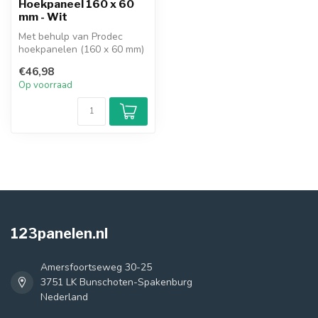
Hoekpaneel 160 x 60
mm - Wit
Met behulp van Prodec
hoekpanelen (160 x 60 mm)
wit is het mogelijk om de
€46,98
dagkan...
Op voorraad
123panelen.nl
Amersfoortseweg 30-25
3751 LK Bunschoten-Spakenburg
Nederland