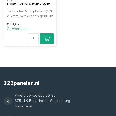
PRODEC
Plint 120 x 6 mm - Wit
De Prodec MDF plinten (120
x 6 mm) wit kunnen gebruikt
worden voor vele afwerkin...
€30,82
Op voorraad
123panelen.nl
Amersfoortseweg 30-25
3751 LK Bunschoten-Spakenburg
Nederland