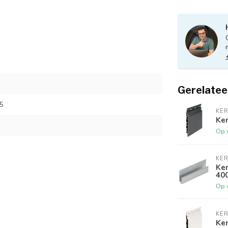
Gerelatee
5
KER
Ker
Op 
KER
Ker
40
Op 
KER
Ke