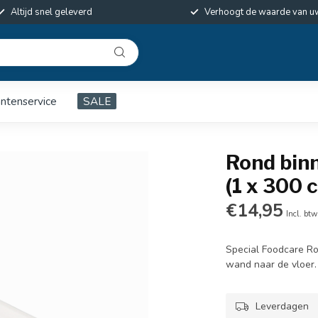
Altijd snel geleverd
Verhoogt de waarde van u
antenservice
SALE
Rond bin
(1 x 300 
€14,95
Incl. btw
Special Foodcare Ro
wand naar de vloer.
Leverdagen