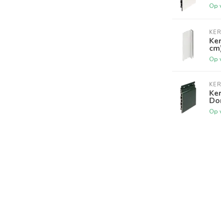
Op 
KER
Ker
cm
Op 
KER
Ke
Do
Op 