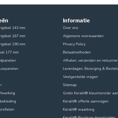
eën
Informatie
ingdeel 143 mm
Over ons
ingdeel 167 mm
Algemene voorwaarden
ingdeel 190 mm
Privacy Policy
ksel 177 mm
Betaalmethoden
ndpanelen
Afhalen, verzenden en retourne
ouwpanelen
Leverdagen, Bezorging & Bestel
Veelgestelde vragen
n
Sitemap
afwerking
Gratis Keralit® kleurmonster aa
lbekleding
Keralit® offerte aanvragen
profielen
Keralit® waarborg
Keralit® Brochure downloaden