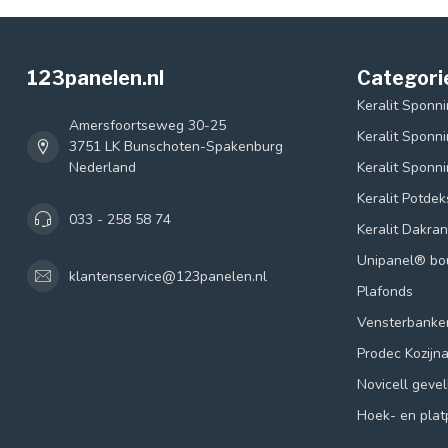
123panelen.nl
Categori
Keralit Sponn
Amersfoortseweg 30-25
Keralit Sponn
3751 LK Bunschoten-Spakenburg
Nederland
Keralit Sponn
Keralit Potde
033 - 258 58 74
Keralit Dakra
Unipanel® b
klantenservice@123panelen.nl
Plafonds
Vensterbanke
Prodec Kozijn
Novicell geve
Hoek- en plat