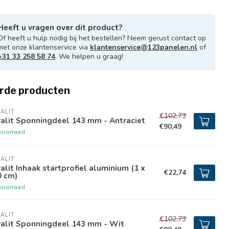
Heeft u vragen over dit product?
Of heeft u hulp nodig bij het bestellen? Neem gerust contact op
met onze klantenservice via
klantenservice@123panelen.nl
of
+31 33 258 58 74
. We helpen u graag!
rde producten
ALIT
€102,73
alit Sponningdeel 143 mm - Antraciet
€90,49
voorraad
ALIT
alit Inhaak startprofiel aluminium (1 x
€22,74
0 cm)
voorraad
ALIT
€102,73
ralit Sponningdeel 143 mm - Wit