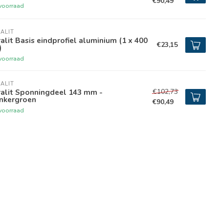
€90,49
voorraad
ALIT
alit Basis eindprofiel aluminium (1 x 400
€23,15
)
voorraad
ALIT
€102,73
ralit Sponningdeel 143 mm -
nkergroen
€90,49
voorraad