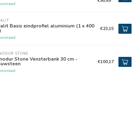
€90,49
voorraad
ALIT
alit Basis eindprofiel aluminium (1 x 400
€23,15
)
voorraad
GNODUR STONE
nodur Stone Vensterbank 30 cm -
€100,17
auwsteen
voorraad