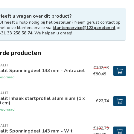
Heeft u vragen over dit product?
Of heeft u hulp nodig bij het bestellen? Neem gerust contact op
met onze klantenservice via
klantenservice@123panelen.nl
of
+31 33 258 58 74
. We helpen u graag!
rde producten
ALIT
€102,73
alit Sponningdeel 143 mm - Antraciet
€90,49
voorraad
ALIT
alit Inhaak startprofiel aluminium (1 x
€22,74
0 cm)
voorraad
ALIT
€102,73
ralit Sponningdeel 143 mm - Wit