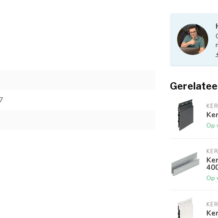
Gerelatee
7
KER
Ker
Op 
KER
Ker
40
Op 
KER
Ke