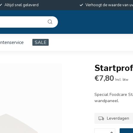
Altijd snel geleverd
Verhoogt de waarde van u
antenservice
SALE
Startprof
€7,80
Incl. btw
Special Foodcare St
wandpaneel.
Leverdagen