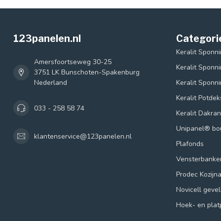
123panelen.nl
Categori
Keralit Sponn
Amersfoortseweg 30-25
Keralit Sponn
3751 LK Bunschoten-Spakenburg
Nederland
Keralit Sponn
Keralit Potde
033 - 258 58 74
Keralit Dakra
Unipanel® b
klantenservice@123panelen.nl
Plafonds
Vensterbanke
Prodec Kozijn
Novicell geve
Hoek- en plat