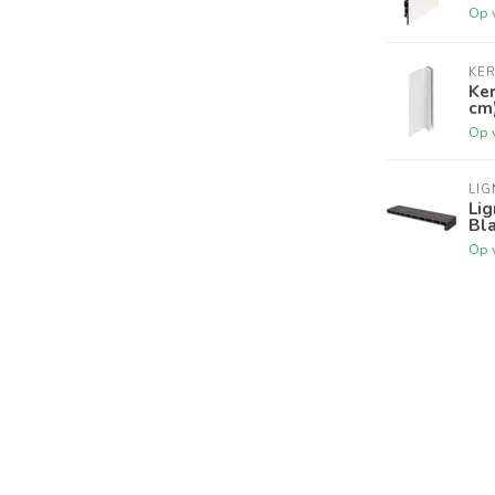
Op 
KER
Ker
cm
Op 
LI
Lig
Bl
Op 