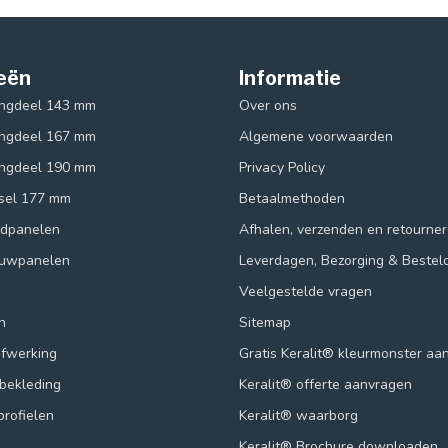
eën
Informatie
ingdeel 143 mm
Over ons
ingdeel 167 mm
Algemene voorwaarden
ingdeel 190 mm
Privacy Policy
ksel 177 mm
Betaalmethoden
ndpanelen
Afhalen, verzenden en retourne
ouwpanelen
Leverdagen, Bezorging & Bestel
Veelgestelde vragen
n
Sitemap
afwerking
Gratis Keralit® kleurmonster aa
lbekleding
Keralit® offerte aanvragen
profielen
Keralit® waarborg
Keralit® Brochure downloaden