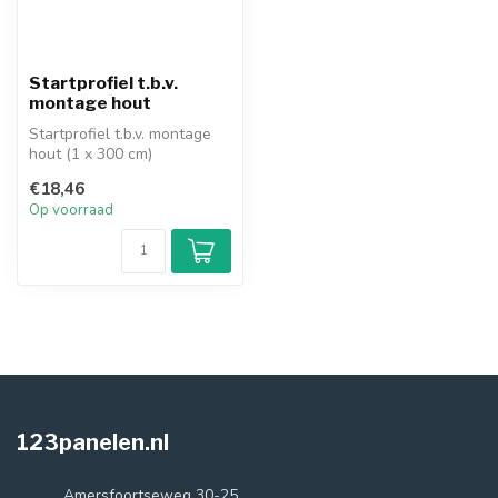
Startprofiel t.b.v.
montage hout
Startprofiel t.b.v. montage
hout (1 x 300 cm)
€18,46
Op voorraad
123panelen.nl
Amersfoortseweg 30-25