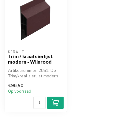
KERALIT
Trim / kraal sierlijst
modern - Wijnrood
Artikelnummer: 2851. De
Trim/kraal sierlijst modern
wordt gebruikt om de
€96,50
bovenka...
Op voorraad