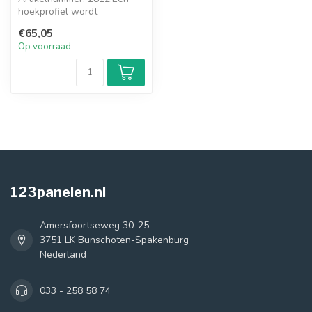
hoekprofiel wordt
toegepast waar u de hoek
€65,05
om gaat. Dit ...
Op voorraad
123panelen.nl
Amersfoortseweg 30-25
3751 LK Bunschoten-Spakenburg
Nederland
033 - 258 58 74