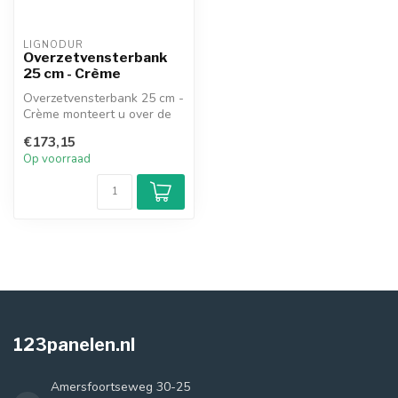
LIGNODUR
Overzetvensterbank
25 cm - Crème
Overzetvensterbank 25 cm -
Crème monteert u over de
bestaande vensterbank,
€173,15
waard...
Op voorraad
123panelen.nl
Amersfoortseweg 30-25